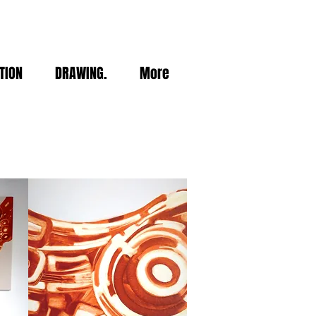
TION
DRAWING.
More