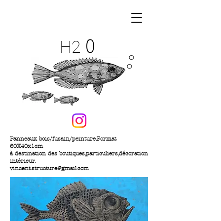
O
H2
O
O
Panneaux bois/fusain/peinture.Format
60X40x1cm
à destination des boutiques,particuliers,décoration
intérieur.
vincent.structure@gmail.com