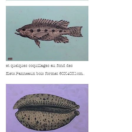
O
et quelques coquillages au fond des
filets.Panneaux bois format 60X40X1cm..